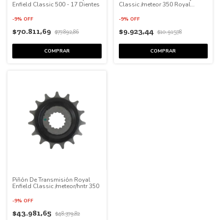
Enfield Classic 500 - 17 Dientes
Classic /meteor 350 Royal
Enfield
-
9
%
OFF
-
9
%
OFF
$70.811,69
$9.923,44
$77.892,86
$10.915,78
Piñón De Transmisión Royal
Enfield Classic /meteor/hntr 350
-
9
%
OFF
$43.981,65
$48.379,82