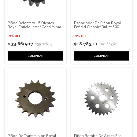
Piñon Delantero 15 Dientes
Espaciador De Piñon Royal
Royal Enfield Inter / Conti /hima
Enfield Classic/ Bullet 500
-
9
%
OFF
-
9
%
OFF
$53.660,07
$18.785,11
$59.026,07
$20.663,62
Piñon De Transmision Royal
Piñon Bomba De Aceite Fijo