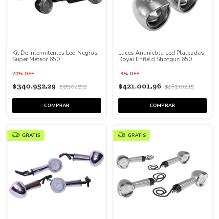
Kit De Intermitentes Led Negros
Luces Antiniebla Led Plateadas
Super Meteor 650
Royal Enfield Shotgun 650
20% OFF
-
9
%
OFF
$340.952,29
$421.001,96
$375.047,52
$463.102,15
GRATIS
GRATIS