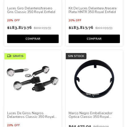
Luces Giro Delantero/trasero
Kit De Luces Delantera /trasera
Gris Classic 350 Royal Enfield
Plata HNTR 350 Royal Enfield
20% OFF
20% OFF
$183.817,76
$183.817,76
$202.199,53
$202.199,53
GRATIS
SIN STOCK
Luces De Giros Negros
Marco Negro Embellecedor
Delanteros Classic 350 Royal
Óptica Classic 350 Royal
Enfield
Enfield
20% OFF
$44.472,04
$48.919,24