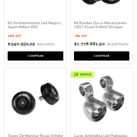
Kit De Intermitentes Led Negros
Kit Ruedas Disco Mecanizadas
Super Meteor 650
18/17 Royal Enfield Shotgun
650
20% OFF
-
9
%
OFF
$340.952,29
$1.778.881,50
$375.047,52
$1.956.769,65
GRATIS
Topes De Manillar Royal Enfield
Luces Antiniebla Led Plateadas