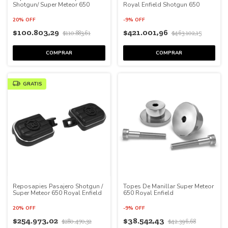
Shotgun/ Super Meteor 650
Royal Enfield Shotgun 650
20% OFF
-
9
%
OFF
$100.803,29
$421.001,96
$110.883,61
$463.102,15
GRATIS
Reposapies Pasajero Shotgun /
Topes De Manillar Super Meteor
Super Meteor 650 Royal Enfield
650 Royal Enfield
20% OFF
-
9
%
OFF
$254.973,02
$38.542,43
$280.470,32
$42.396,68