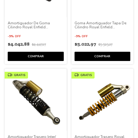
Amortiguador De Goma
Goma Amortiguador Tapa De
Cilindro Royal Enfield
Cilindro Royal Enfield
Himalayan
Himalayan
-
9
%
OFF
-
9
%
OFF
$4.042,88
$5.022,97
$4.447,17
$5.525,27
GRATIS
GRATIS
Amortiguador Trasero Inter/
Amortiguador Trasero Royal