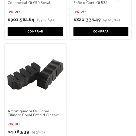
Continental Gt 650 Royal
Enfield Conti Gt 535
Enfield
-
9
%
OFF
-
9
%
OFF
$901.562,64
$820.337,47
$991.718,90
$902.371,21
Amortiguador De Goma
Cilindro Royal Enfield Classic
500
-
9
%
OFF
$4.165,39
$4.581,93